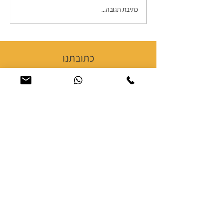
כתיבת תגובה...
האם העיניים של ילדכם
מוכנות לבית הספר?
כתובתנו
נחלת יצחק 18, תל אביב
מבנה מגדלי תל אביב
חניה במקום - שעתיים ראשונות חינם
ברכישה בסכום 100 ש"ח ומעלה
טלפון:
053-3519330
שעות פתיחה
20:00 - 09:30 ראשון - חמישי
שישי 09:30 - 14:00